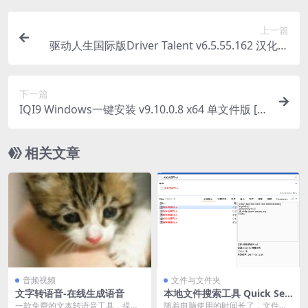
上一篇
驱动人生国际版Driver Talent v6.5.55.162 汉化特
别版
下一篇
IQI9 Windows一键安装 v9.10.0.8 x64 单文件版 [系
统环境&PE通用]
相关文章
音频视频
文件与文件夹
文字转语音-在线生成语音
本地文件搜索工具 Quick Sea
rch 5.29.1.105 中文免费版
一款免费的文本转语音工具，提供
随着电脑使用的时间长了，文件也