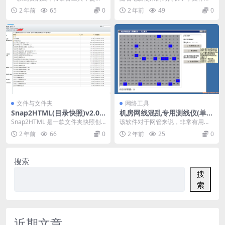
语音合成服务，支持多种语言，包
就多了，有时候要找某个文件还是
2 年前
65
0
2 年前
49
0
括中文、英语、日语、...
挺头疼，虽然Wind...
文件与文件夹
网络工具
Snap2HTML(目录快照)v2.0
机房网线混乱专用测线仪(单文
汉化单文件版
件版)-局域网工具
Snap2HTML 是一款文件夹快照创
该软件对于网管来说，非常有用哦
建工具，可创建您硬盘上的文件夹
比如出现网络故障的时候，可以用
2 年前
66
0
2 年前
25
0
结构“快照”...
它来排查故障。看看...
搜索
搜
索
近期文章