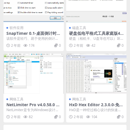
软件应用
磁盘工具
SnapTimer 0.1-桌面倒计时小
硬盘低电平格式工具家庭版4.4
工具
0-HDD LLF 硬盘低格工具汉化
该软件是轻巧、易于使用的倒计时
硬盘（相机卡、U盘等也可以）坏
注册版-U盘硬盘复活器
工具，助你提高工作效率。 特点：
道多？卡顿？一直死读盘？喀咔喀
2 年前
174
0
2 年前
42
0
界面干净简洁 可...
咔喀....？甚至无...
网络工具
网络工具
NetLimiter Pro v4.0.58.0 中
HxD Hex Editor 2.3.0.0-免费
文特别版-网络流量控制软件
的十六进制编辑器/磁盘编辑器
NetLimiter是专为Windows设计的
HxD是一种经过精心设计的快速十
终极互联网流量控制和监控工具，
六进制编辑器，除原始磁盘编辑和
2 年前
82
0
2 年前
104
0
您可...
主存储器（RAM）...