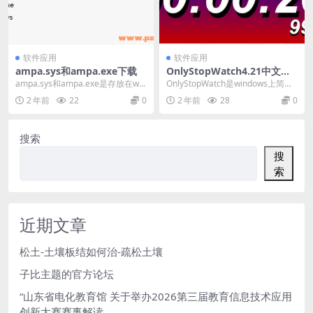
软件应用
软件应用
ampa.sys和ampa.exe下载
OnlyStopWatch4.21中文版-
实用的计时器、秒表、倒计时
ampa.sys和ampa.exe是存放在win
OnlyStopWatch是windows上简单
工具
dows操作系统下的一款重要的系...
实用的计时器 特点： 界面可置顶...
2 年前
22
0
2 年前
28
0
搜索
搜
索
近期文章
松土-土壤板结如何治-疏松土壤
子比主题的官方论坛
“山东省电化教育馆 关于举办2026第三届教育信息技术应用
创新大赛赛事解读