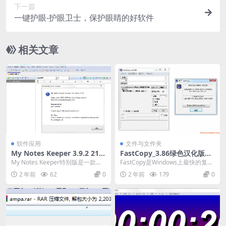
下一篇
一键护眼-护眼卫士，保护眼睛的好软件
相关文章
软件应用
文件与文件夹
My Notes Keeper 3.9.2 211
FastCopy_3.86绿色汉化版X3
3中文注册版-做笔记工具-笔记
2&X64 By 杨子-大文件复制工
My Notes Keeper特别版是一款功
FastCopy是Windows上最快的复制
本
具-最快的复制软件
能强大、简单易用的树状标签结构
软件。 Fastcopy是一个Win...
2 年前
62
0
2 年前
179
0
个人信...