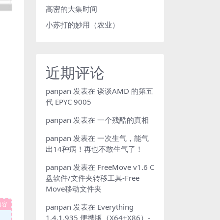
高密的大集时间
小苏打的妙用（农业）
近期评论
panpan
发表在
谈谈AMD 的第五
代 EPYC 9005
panpan
发表在
一个残酷的真相
panpan
发表在
一次生气，能气
出14种病！再也不敢生气了！
panpan
发表在
FreeMove v1.6 C
盘软件/文件夹转移工具-Free
Move移动文件夹
内容
panpan
发表在
Everything
1.4.1.935 便携版（X64+X86）-