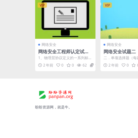
VIP
VIP
网络安全
网络安全
网络安全工程师认定试卷
网络安全试题二
（无答案）
1、物理层协议定义的一系列标准
二．单项选择题（每
有四个方面的特性，不属于这些
5分） 4.下面描述了Ke
2 年前
0
0
62
1
2 年前
0
特性的是（ ）...
统认证协议...
盼盼资源网，就是牛。