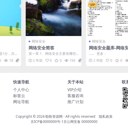
VIP
网络安全
网络安全
网络安全简答
网络安全题库-网络
习题（14页）
题1分，共2
第一章 1、网络安全主要有哪些
…… 更多：
rberos系
关键技术？ 答：主机安全技术，
0
18
1
2 年前
0
0
156
0
2 年前
0
0
身份认证技术，访问控...
快速导航
关于本站
联
个人中心
VIP介绍
标签云
客服咨询
网址导航
推广计划
Copyright © 2024
盼盼资源网
- All rights reserved
隐私政策
京ICP备0000000号-1
京公网安备 00000000