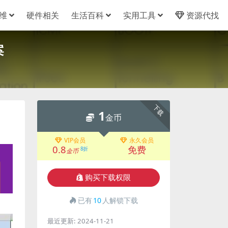
维
硬件相关
生活百科
实用工具
资源代找
案
下载
1
金币
VIP会员
永久会员
0.8
免费
8折
金币
购买下载权限
已有
10
人解锁下载
最近更新:
2024-11-21