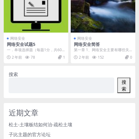
网络安全
网络安全
网络安全试题5
网络安全简答
一．单项选择题（每题1分，共60
第一章 1、网络安全主要有哪些关
分） 7.在建立堡垒主机时（A） A、
键技术？ 答：主机安全技术，身份
2 年前
78
1
2 年前
152
0
在堡垒主机...
认证技术，访问控...
搜索
搜
索
近期文章
松土-土壤板结如何治-疏松土壤
子比主题的官方论坛