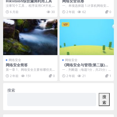
Hikvision综合漏洞利用工具
网络安全试卷
没事写个工具， 程序采用C#开发,
一、单项选择题 1.计算机网络安全
首次使用请安装依赖： NET8.0 声
的目标不包括( C ) A.保密性 B.不...
6 月前
30
2 年前
62
0
明：仅...
VIP
网络安全
网络安全
网络安全简答
《网络安全与管理(第二版)》_
网络安全试题3及答案
第一章 1、网络安全主要有哪些关
一．判断题（每题1分，共25分）
键技术？ 答：主机安全技术，身份
1.在网络建设初期可以不考虑自然
2 年前
151
0
2 年前
21
1
认证技术，访问控...
和人为灾害。 ...
搜索
搜
索