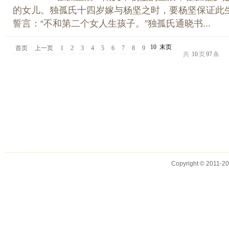
的女儿。独孤氏十四岁嫁与杨坚之时，要杨坚保证此
誓言：“不和第二个女人生孩子。”独孤氏通晓书...
10
末页
首页
上一页
1
2
3
4
5
6
7
8
9
共
10
页
97
条
Copyright © 2011