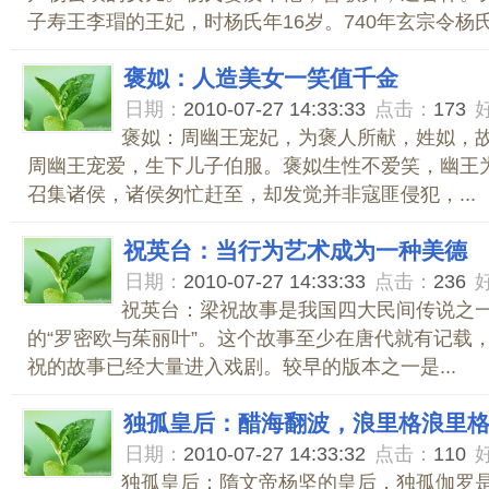
子寿王李瑁的王妃，时杨氏年16岁。740年玄宗令杨氏.
褒姒：人造美女一笑值千金
日期：
2010-07-27 14:33:33
点击：
173
褒姒：周幽王宠妃，为褒人所献，姓姒，
周幽王宠爱，生下儿子伯服。褒姒生性不爱笑，幽王
召集诸侯，诸侯匆忙赶至，却发觉并非寇匪侵犯，...
祝英台：当行为艺术成为一种美德
日期：
2010-07-27 14:33:33
点击：
236
祝英台：梁祝故事是我国四大民间传说之
的“罗密欧与茱丽叶”。这个故事至少在唐代就有记载
祝的故事已经大量进入戏剧。较早的版本之一是...
独孤皇后：醋海翻波，浪里格浪里
日期：
2010-07-27 14:33:32
点击：
110
独孤皇后：隋文帝杨坚的皇后，独孤伽罗