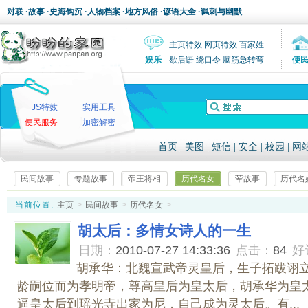
对联
·
故事
·
史海钩沉
·
人物档案
·
地方风俗
·
谚语大全
·
讽刺与幽默
主页特效
网页特效
百家姓
娱乐
歇后语
绕口令
脑筋急转弯
便
JS特效
实用工具
便民服务
加密解密
首页
|
美图
|
短信
|
安全
|
校园
|
网
民间故事
专题故事
帝王将相
历代名女
荤故事
历代名
当前位置:
主页
>
民间故事
>
历代名女
>
胡太后：多情女诗人的一生
日期：
2010-07-27 14:33:36
点击：
84
好
胡承华：北魏宣武帝灵皇后，生子拓跋诩
龄嗣位而为孝明帝，尊高皇后为皇太后，胡承华为皇
逼皇太后到瑶光寺出家为尼，自己成为灵太后。有...