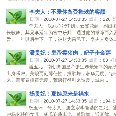
李夫人：不爱你备受摧残的容颜
日期：
2010-07-27 14:33:35
点击：
226
李夫人：汉武帝妃李妍，云鬓花颜，婀娜
长歌舞。其兄李延年为宫中乐师，通过他的举荐而入
爱。一年以后生下一子，被封为昌邑王。李夫人身体..
潘贵妃：皇帝卖猪肉，妃子步金莲
日期：
2010-07-27 14:33:35
点击：
83
好
潘玉儿：南朝齐国皇帝萧宝卷最宠幸的妃
出身乐户。美貌而刻薄任性，擅歌舞，奢华无度。“步
来。萧宝卷挥霍无度，荒唐行径引来造反，城内...
杨贵妃：夏娃原来是祸水
日期：
2010-07-27 14:33:35
点击：
194
杨玉环：号太真，唐玄宗李隆基的贵妃。
户杨玄琰的女儿。杨氏姿质丰艳，善歌舞，通音律。先