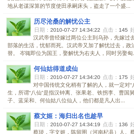
地从老谋深算的节度使田承嗣床头，盗走了一个盛...
历尽沧桑的解忧公主
日期：
2010-07-27 14:34:22
点击：
145
汉武帝曾经嫁过两位公主到乌孙，先嫁过
部落的生活，忧郁而死。汉武帝又加了解忧过去，政
替。 岑辄即位为国王，娶解忧为右夫人，同时另娶匈..
何仙姑得道成仙
日期：
2010-07-27 14:34:20
点击：
175
对中国传统文化稍有了解的人，就一定对“
生，所谓“八仙”是指汉钟离、张果老、铁拐李、曹国
子、蓝采和、何仙姑八位仙人，他们都是凡人出...
蔡文姬：海归出名也趁早
日期：
2010-07-27 14:34:19
点击：
136
蔡琰，字文姬，陈留圉（河南杞县）人。