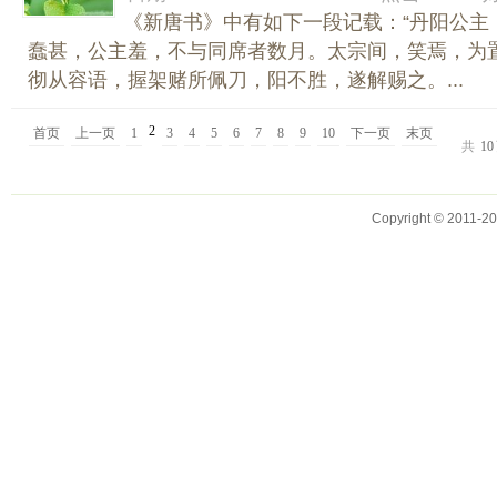
《新唐书》中有如下一段记载：“丹阳公主
蠢甚，公主羞，不与同席者数月。太宗间，笑焉，为
彻从容语，握架赌所佩刀，阳不胜，遂解赐之。...
2
首页
上一页
1
3
4
5
6
7
8
9
10
下一页
末页
共
10
Copyright © 2011