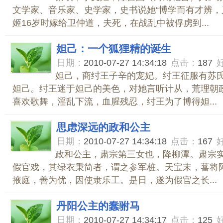
文学家、音乐家、史学家，史书说她“博学而有才辨，又
姬16岁时嫁给卫仲道，夫死，在战乱中被俘虏到...
妲己：一个狐狸精的诞生
日期：
2010-07-27 14:34:18
点击：
187
妲己，商纣王子辛的宠妃。纣王征服有苏
妲己。纣王迷于妲己的美色，对她言听计从，荒理朝
喜欢歌舞，淫乱下流，血腥残忍，纣王为了博得妲...
思虑深远的政和公主
日期：
2010-07-27 14:34:18
点击：
167
政和公主，肃宗第三女也，降柳潭。肃宗
假官戏，其绿衣秉简者，谓之参军桩。天宝末，蕃将
掖庭，善为优，因使隶乐工。是日，遂为假官之长...
丹阳公主的蠢驸马
日期：
2010-07-27 14:34:17
点击：
125