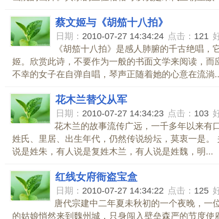
蔡文姬与《胡笳十八拍》
日期：
2010-07-27 14:34:24
点击：
121
《胡笳十八拍》是感人肺腑的千古绝唱，
姬。欣赏此诗，不要作为一般的书面文学来阅读，而
不幸的女子在自弹自唱，琴声正随着她的心意在流淌..
花木兰替父从军
日期：
2010-07-27 14:34:23
点击：
103
花木兰的故事流传广远，一千多年以来有
姓氏、里居、出生年代，仍然传说纷坛，莫衷一是。 
说是姓朱，有人说是复姓木兰，有人说是姓魏，明...
红线女府衙盗宝盒
日期：
2010-07-27 14:34:22
点击：
125
唐代宗建中二年夏未秋初的一个夜晚，一
的姑娘悄然来到魏州城，只身闯入壁垒森严的节度使