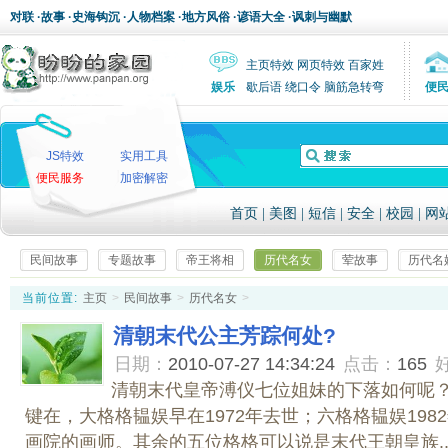
对联
·
故事
·
史海钩沉
·
人物档案
·
地方风俗
·
谚语大全
·
讽刺与幽默
主页特效
网页特效
百家姓
娱乐
歇后语
绕口令
脑筋急转弯
便
JS特效
实用工具
便民服务
加密解密
首页
|
美图
|
短信
|
安全
|
校园
|
网
民间故事
专题故事
帝王将相
历代名女
荤故事
历代名
当前位置:
主页
>
民间故事
>
历代名女
>
清朝末代公主芳踪何处?
日期：
2010-07-27 14:34:24
点击：
165
清朝末代皇帝溥仪七位姐妹的下落如何呢？
键在，大格格韫娱早在1972年去世；六格格韫娱198
画院的画师。其余的五位格格可以说是末代王朝皇族..