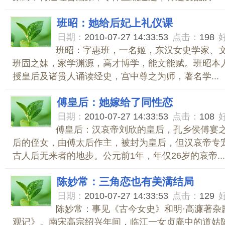
班昭：她给后妃上礼仪课
日期：
2010-07-27 14:33:53
点击：
198
班昭：字惠班，一名姬，东汉女史学家、
班固之妹，家学渊源，高才博学，能文能赋。班昭本
授皇后及诸贵人诵读经史，宫中尊之为师，著名学...
傅皇后：她嫁给了同性恋
日期：
2010-07-27 14:33:53
点击：
108
傅皇后：汉哀帝刘欣的皇后，孔乡侯傅宴
后的侄女，由傅太后作主，被封为皇后，但汉哀帝专
古人后无来者的地步。公元前1年，年仅26岁的哀帝...
陈妙常：三角恋也有美满结局
日期：
2010-07-27 14:33:53
点击：
129
陈妙常：事见《古今女史》和明·高濂著杂
观记》。南宋高宗绍兴年间，临江一女贞庵中的道姑