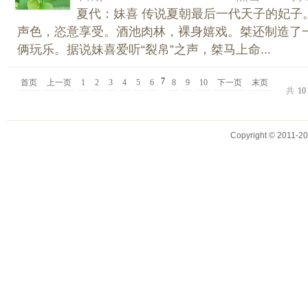
夏代：妹喜 传说夏朝最后一代天子的妃子
声色，恣意享受。酒池肉林，裸身嬉戏。桀还制造了一
俩玩乐。据说妹喜爱听“裂帛”之声，桀马上命...
7
首页
上一页
1
2
3
4
5
6
8
9
10
下一页
末页
共
10
Copyright © 2011