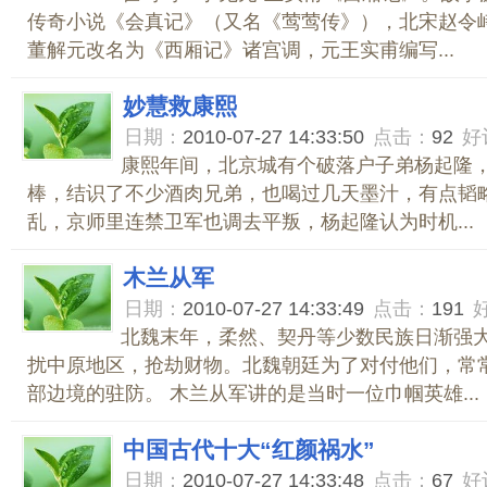
传奇小说《会真记》（又名《莺莺传》），北宋赵令
董解元改名为《西厢记》诸宫调，元王实甫编写...
妙慧救康熙
日期：
2010-07-27 14:33:50
点击：
92
好
康熙年间，北京城有个破落户子弟杨起隆
棒，结识了不少酒肉兄弟，也喝过几天墨汁，有点韬略
乱，京师里连禁卫军也调去平叛，杨起隆认为时机...
木兰从军
日期：
2010-07-27 14:33:49
点击：
191
北魏末年，柔然、契丹等少数民族日渐强
扰中原地区，抢劫财物。北魏朝廷为了对付他们，常
部边境的驻防。 木兰从军讲的是当时一位巾帼英雄...
中国古代十大“红颜祸水”
日期：
2010-07-27 14:33:48
点击：
67
好