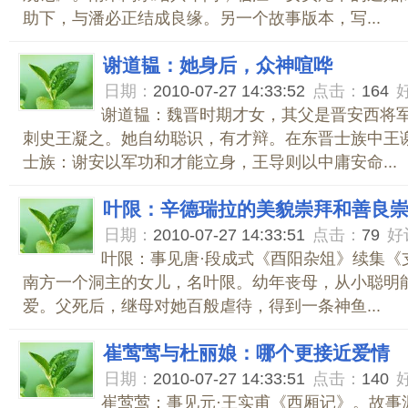
助下，与潘必正结成良缘。另一个故事版本，写...
谢道韫：她身后，众神喧哗
日期：
2010-07-27 14:33:52
点击：
164
谢道韫：魏晋时期才女，其父是晋安西将
刺史王凝之。她自幼聪识，有才辩。在东晋士族中王
士族：谢安以军功和才能立身，王导则以中庸安命...
叶限：辛德瑞拉的美貌崇拜和善良
日期：
2010-07-27 14:33:51
点击：
79
好
叶限：事见唐·段成式《酉阳杂俎》续集《
南方一个洞主的女儿，名叶限。幼年丧母，从小聪明
爱。父死后，继母对她百般虐待，得到一条神鱼...
崔莺莺与杜丽娘：哪个更接近爱情
日期：
2010-07-27 14:33:51
点击：
140
崔莺莺：事见元·王实甫《西厢记》。故事