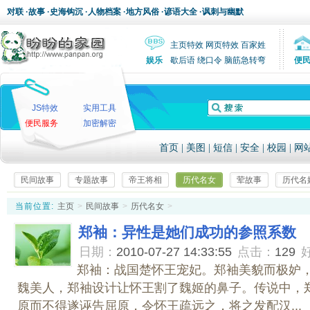
对联
·
故事
·
史海钩沉
·
人物档案
·
地方风俗
·
谚语大全
·
讽刺与幽默
主页特效
网页特效
百家姓
娱乐
歇后语
绕口令
脑筋急转弯
便
JS特效
实用工具
便民服务
加密解密
首页
|
美图
|
短信
|
安全
|
校园
|
网
民间故事
专题故事
帝王将相
历代名女
荤故事
历代名
当前位置:
主页
>
民间故事
>
历代名女
>
郑袖：异性是她们成功的参照系数
日期：
2010-07-27 14:33:55
点击：
129
郑袖：战国楚怀王宠妃。郑袖美貌而极妒
魏美人，郑袖设计让怀王割了魏姬的鼻子。传说中，
原而不得遂诬告屈原，令怀王疏远之，将之发配汉...