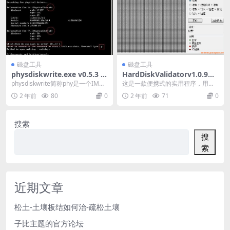
磁盘工具
磁盘工具
physdiskwrite.exe v0.5.3 I
HardDiskValidatorv1.0.9中
MG写盘工具（容易误删电脑
文绿色版-硬盘坏道扫描修复工
physdiskwrite简称phy是一个IMG
这是一款便携式的实用程序，用于
硬盘）
具-硬盘验证器
写盘工具，用于硬盘绝对写。 可
测试识别硬盘驱动器的坏扇区。 此
2 年前
80
0
2 年前
71
0
以...
工具提供有关坏扇区...
搜索
搜
索
近期文章
松土-土壤板结如何治-疏松土壤
子比主题的官方论坛