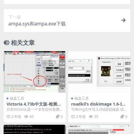
下一篇
ampa.sys和ampa.exe下载
相关文章
磁盘工具
磁盘工具
Victoria 4.73b中文版-检测修
roadkil’s diskimage 1.6-IM
复硬盘坏道工具
G写盘工具
目前Victoria,是一个非常好的免费
可将img文件写入vhd虚拟磁盘 或将
修复硬盘坏道的工具。具有扫描坏
磁盘写入img文件 IMG写盘工具 ht
2 年前
45
0
2 年前
35
0
道、硬盘解...
t...