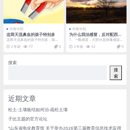
中医中药
中医中药
这两天流鼻血的孩子特别多
为什么我治感冒，反对配西
药？
这两天流鼻血的孩子特别多，除了
1、一般感冒，大部分是病毒感染，
天气干燥，孩子鼻子痒自己抠的之
西药无效。 2、配西药起反作用：
2 年前
77
0
2 年前
52
0
外，另简述几种常见现...
感冒后为什么发...
搜索
搜
索
近期文章
松土-土壤板结如何治-疏松土壤
子比主题的官方论坛
“山东省电化教育馆 关于举办2026第三届教育信息技术应用