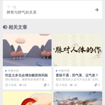
下一篇
脾胃与肺气的关系
相关文章
中医中药
中医中药
吃盐太多也会增加糖尿病风险
督脉不通，阳气衰、运气差？
我们都知道，糖尿病患者要尽量少
都说“爱笑的人运气不会太差” 从内
吃糖，否则会加重胰腺的负担，导
经角度来看是有道理的 爱笑的人能
2 年前
66
0
2 年前
26
0
致病情加重。 但是欧...
量满满 整天生...