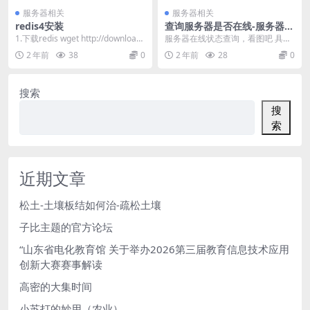
服务器相关
服务器相关
redis4安装
查询服务器是否在线-服务器状
态查询小工具
1.下载redis wget http://download.
服务器在线状态查询，看图吧 具体
redis.io/...
也没什么好讲了。 软件由来： 下午
2 年前
38
0
2 年前
28
0
在办公室玩，突...
搜索
搜
索
近期文章
松土-土壤板结如何治-疏松土壤
子比主题的官方论坛
“山东省电化教育馆 关于举办2026第三届教育信息技术应用
创新大赛赛事解读
高密的大集时间
小苏打的妙用（农业）