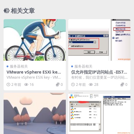
相关文章
服务器相关
服务器相关
VMware vSphere ESXi key
仅允许指定IP访问站点 -IIS7
– VMware vCenter key
设置
VMware vSphere ESXi key - VMwa
有时候，我们仅需要某一IP访问站
re vCenter...
点，或仅让某一IP段访问站点，这
2 年前
16
0
2 年前
28
0
时候就需要用到I...