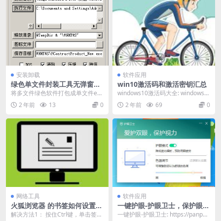
安装卸载
软件应用
绿色单文件封装工具无弹窗版
win10激活码和激活密钥汇总
V1.6(只支持XP)
将多文件绿色软件打包成单文件exe
windows10激活码大全: windows1
程序，支持格式有exe、bat、cm
0专业版激活码 W269N-WF...
2 年前
13
0
2 年前
69
0
d。 选项...
网络工具
软件应用
火狐浏览器 的书签如何设置成
一键护眼-护眼卫士，保护眼睛
点击之后在新的窗口打开
的好软件
解决方法1： 按住Ctrl键，单击签工
一键护眼-护眼卫士: https://panpan