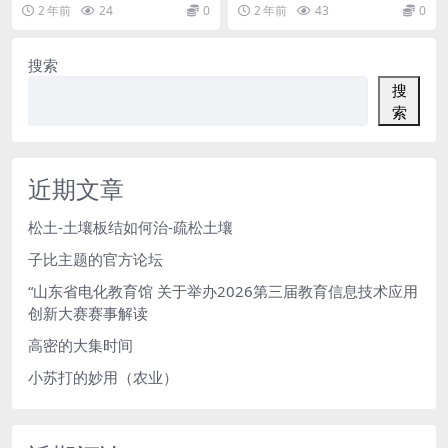
具栏中的网址，就会在新的标签页
8848.ctfile.com...
2 年前
24
0
2 年前
43
0
中找开了。 ...
搜索
搜
索
近期文章
松土-土壤板结如何治-疏松土壤
子比主题的官方论坛
“山东省电化教育馆 关于举办2026第三届教育信息技术应用
创新大赛赛事解读
高密的大集时间
小苏打的妙用（农业）