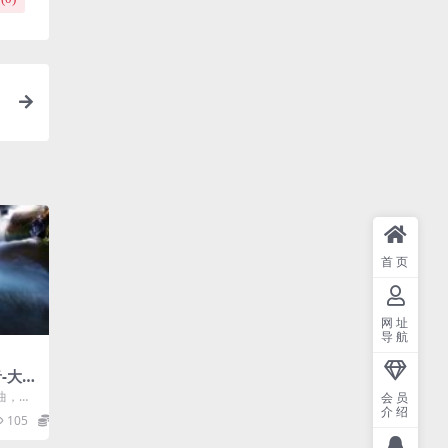
么
首页
网址
导航
-大田
曲，歌
会员
介绍
我是年轻
105
0