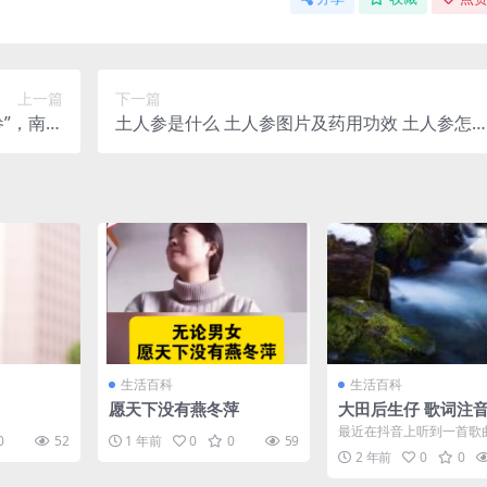
上一篇
下一篇
”，南方
土人参是什么 土人参图片及药用功效 土人参怎
很常见！
吃
生活百科
生活百科
愿天下没有燕冬萍
大田后生仔 歌词注音
后生仔谐音唱法
最近在抖音上听到一首歌
0
52
1 年前
0
0
59
词是“不怕不怕就不怕，
2 年前
0
0
人……”。 做人一辈子...