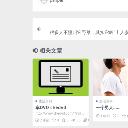
很多人不懂叫它野菜，其实它叫“土人参
相关文章
生活百科
生活百科
车DVD-chedvd
一个男人……
http://www.chedvd.com/ 车载m
1 年前
0
v打包下载,高清MP4_AV...
2 年前
0
0
56
0